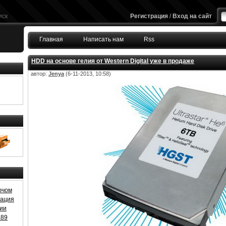
иск
Регистрация
/
Вход на сайт
Главная
Написать нам
Rss
HDD на основе гелия от Western Digital уже в продаже
автор:
Jenya
(6-11-2013, 10:58)
ючом
ивация
зии
.89