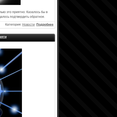
лько это приятно. Казалось бы в
удалось подтвердить обратное.
Категория:
Новости
Подробнее
мяти