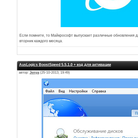
Если помните, то Майкрософт выпускает различные обновления дл
вторник каждого месяца.
AusLogics BoostSpeed 5.5.1.0 + код для активации
автор:
Jenya
(25-10-2013, 19:49)