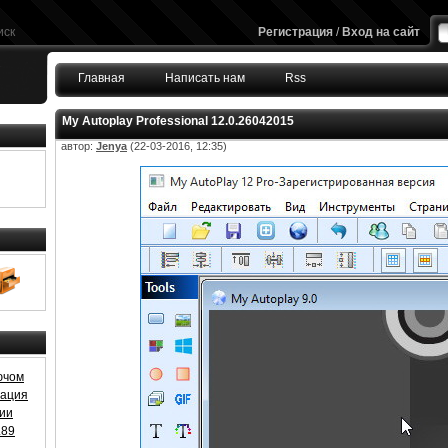
иск
Регистрация
/
Вход на сайт
Главная
Написать нам
Rss
My Autoplay Professional 12.0.26042015
автор:
Jenya
(22-03-2016, 12:35)
ючом
ивация
зии
.89