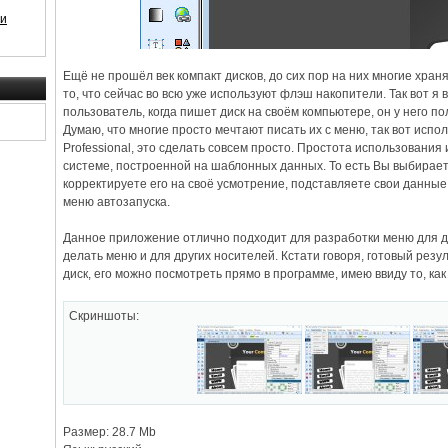
 и
Ещё не прошёл век компакт дисков, до сих пор на них многие хран
то, что сейчас во всю уже используют флэш накопители. Так вот я 
пользователь, когда пишет диск на своём компьютере, он у него п
Думаю, что многие просто мечтают писать их с меню, так вот испо
Professional, это сделать совсем просто. Простота использования
системе, построенной на шаблонных данных. То есть Вы выбирае
корректируете его на своё усмотрение, подставляете свои данные
меню автозапуска.
Данное приложение отлично подходит для разработки меню для ди
делать меню и для других носителей. Кстати говоря, готовый резу
диск, его можно посмотреть прямо в программе, имею ввиду то, как
Скриншоты:
Размер: 28.7 Mb