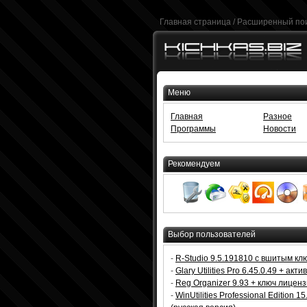
Главная страница
/
Расширенный по
Меню
Главная
Разное
Программы
Новости
Рекомендуем
Выбор пользователей
-
R-Studio 9.5.191810 с вшитым кл
-
Glary Utilities Pro 6.45.0.49 + акт
-
Reg Organizer 9.93 + ключ лицен
-
WinUtilities Professional Edition 15