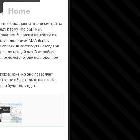
ят информацию, и это не смотря на
веду к тому, что обычный
олучается без меню автозапуска.
льзуя программу My Autoplay
 и создания достигнута благодаря
те подходящий для Вас шаблон,
, после чего готово полноценное
сков, конечно оно позволяет
льтат не обязательно писать на
 оно будет выглядеть.