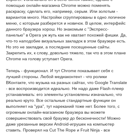
помощью онлайн-магазина Chrome можно поменять
раскраску, сделать его, например, серым. Или золотым -
вариантов много. Настройки сгруппированы в одно логичное
меню, с которым разберется и новичок. В целом, интерфейс
данного браузера хорош. Но знакомым с "Экспресс-
панелью" в Opera уж жуть как не хватает похожей фишки. Да,
что-то наподобие визуальных закладок в этом браузере есть.
Но это не закладки, а последние посещенные сайты.
Закрепить их, к слову, довольно тяжело, так что в этом плане
Chrome на голову уступает Opera.
Теперь - функционал. И тут Chrome показывает себя с
лучшей стороны. Любой медиаконтент - что ролики
ВКонтакте, что музыка на разных сайтах, что Google Translate
- все воспроизводится идеально. Не надо даже Flash-плеер
устанавливать: его элементы установлены изначально, что
реально круто. Все остальные стандартные функции он
выполняет на "ура", тут нареканий тоже нет. Более того, с
огромным онлайн-магазином браузера вы можете
совершенствовать свой браузер до бесконечности! Можно
даже урезанные версии Android-игрушек на компьютер
ставить. Проверял на Cut The Rope и Fruit Ninja - все