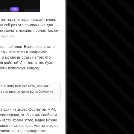
 конторы, которая создаёт очень
а сей раз это приложение для
но сделать красивый ролик. Так же
создания.
оценный клип. Всего лишь нужно
ходы, кстати их в программе
 а можно выбрать из того что
й работой. Для кого этого будет
кты используя вкладку
 я могу вам сказать, всё как
итать инструкцию во избежание
 в один из видео форматов: MP4,
с микрофона, чтобы в дальнейшем
 части, кроме этого, видео можно
чивать нужные фрагменты в видео,
величить интересующую вас