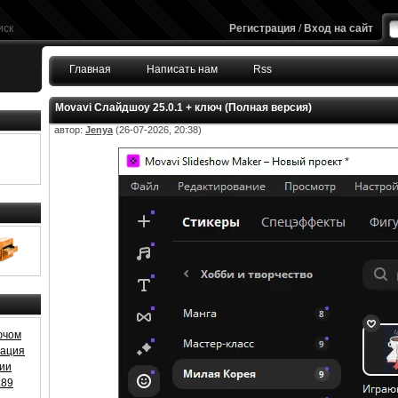
иск
Регистрация
/
Вход на сайт
Главная
Написать нам
Rss
Movavi Слайдшоу 25.0.1 + ключ (Полная версия)
автор:
Jenya
(26-07-2026, 20:38)
ючом
ивация
зии
.89