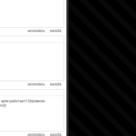
цитировать
жалоба
цитировать
жалоба
ш кряк работает! Огромное-
н)))
цитировать
жалоба