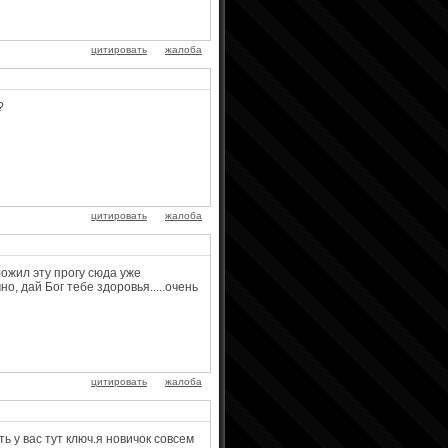
цитировать
жалоба
?
цитировать
жалоба
ожил эту прогу сюда уже
о, дай Бог тебе здоровья.....очень
цитировать
жалоба
ь у вас тут ключ.я новичок совсем