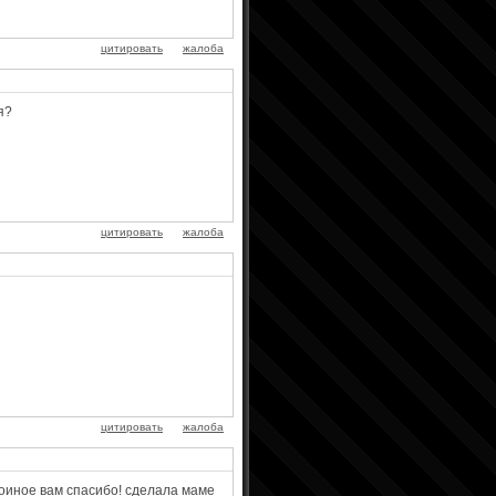
цитировать
жалоба
я?
цитировать
жалоба
цитировать
жалоба
оиное вам спасибо! сделала маме