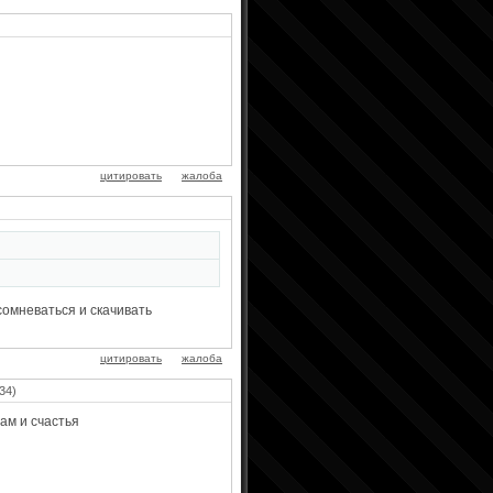
цитировать
жалоба
сомневаться и скачивать
цитировать
жалоба
34)
ам и счастья