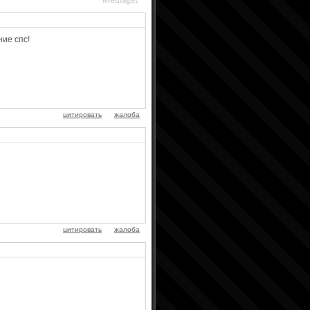
ие спс!
цитировать
жалоба
цитировать
жалоба