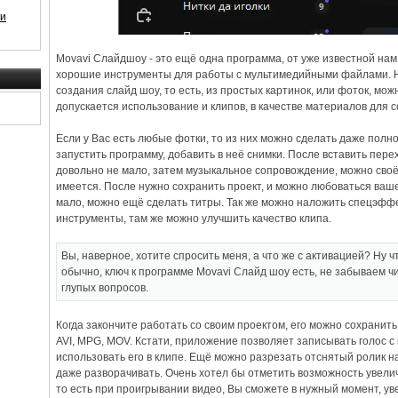
 и
Movavi Слайдшоу - это ещё одна программа, от уже известной нам
хорошие инструменты для работы с мультимедийными файлами. Н
создания слайд шоу, то есть, из простых картинок, или фоток, мож
допускается использование и клипов, в качестве материалов для 
Если у Вас есть любые фотки, то из них можно сделать даже полн
запустить программу, добавить в неё снимки. После вставить пере
довольно не мало, затем музыкальное сопровождение, можно своё,
имеется. После нужно сохранить проект, и можно любоваться ваше
мало, можно ещё сделать титры. Так же можно наложить спецэффе
инструменты, там же можно улучшить качество клипа.
Вы, наверное, хотите спросить меня, а что же с активацией? Ну что
обычно, ключ к программе Movavi Слайд шоу есть, не забываем ч
глупых вопросов.
Когда закончите работать со своим проектом, его можно сохранить
AVI, MPG, MOV. Кстати, приложение позволяет записывать голос 
использовать его в клипе. Ещё можно разрезать отснятый ролик на
даже разворачивать. Очень хотел бы отметить возможность увели
то есть при проигрывании видео, Вы сможете в нужный момент, у