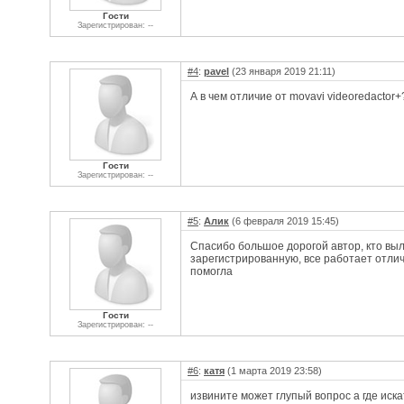
Гости
Зарегистрирован: --
#4
:
pavel
(23 января 2019 21:11)
А в чем отличие от movavi videoredactor+
Гости
Зарегистрирован: --
#5
:
Алик
(6 февраля 2019 15:45)
Спасибо большое дорогой автор, кто выл
зарегистрированную, все работает отличн
помогла
Гости
Зарегистрирован: --
#6
:
катя
(1 марта 2019 23:58)
извините может глупый вопрос а где искат