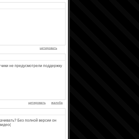
цитировать
отчики не предусмотрели поддержку
цитировать
жалоба
качивать? Без полной версии он
видео(