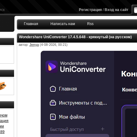
иск
Регистрация
/
Вход на сайт
Главная
Написать нам
Rss
Wondershare UniConverter 17.4.5.648 - крякнутый (на русском)
автор:
Jenya
(4-08-2026, 00:21)
ючом
ивация
зии
.89