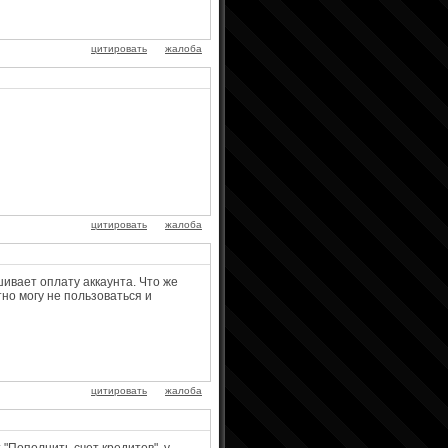
цитировать
жалоба
цитировать
жалоба
ивает оплату аккаунта. Что же
тно могу не пользоваться и
цитировать
жалоба