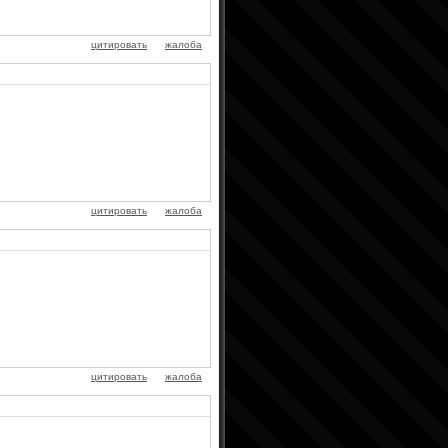
цитировать
жалоба
цитировать
жалоба
цитировать
жалоба