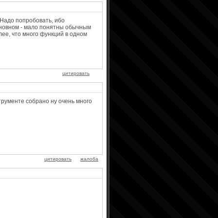
 Надо попробовать, ибо
новном - мало понятны обычным
олее, что много функций в одном
цитировать
струменте собрано ну очень много
цитировать
жалоба