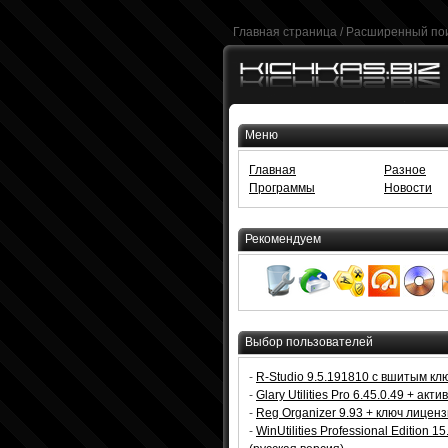
Главная страница
/
Расширенный по
Меню
Главная
Разное
Программы
Новости
Рекомендуем
Выбор пользователей
-
R-Studio 9.5.191810 с вшитым кл
-
Glary Utilities Pro 6.45.0.49 + акт
-
Reg Organizer 9.93 + ключ лицен
-
WinUtilities Professional Edition 15