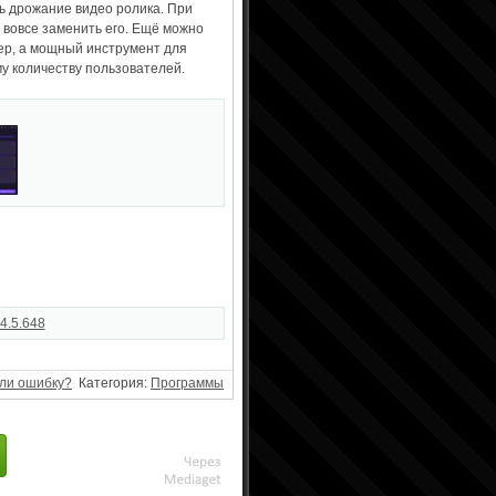
ь дрожание видео ролика. При
 вовсе заменить его. Ещё можно
тер, а мощный инструмент для
у количеству пользователей.
4.5.648
ли ошибку?
Категория:
Программы