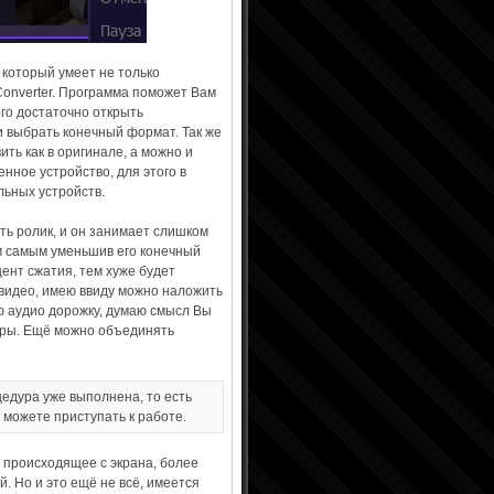
 который умеет не только
Converter. Программа поможет Вам
ого достаточно открыть
и выбрать конечный формат. Так же
ть как в оригинале, а можно и
нное устройство, для этого в
ьных устройств.
сть ролик, и он занимает слишком
ем самым уменьшив его конечный
цент сжатия, тем хуже будет
 видео, имею ввиду можно наложить
ю аудио дорожку, думаю смысл Вы
итры. Ещё можно объединять
цедура уже выполнена, то есть
 можете приступать к работе.
 происходящее с экрана, более
й. Но и это ещё не всё, имеется