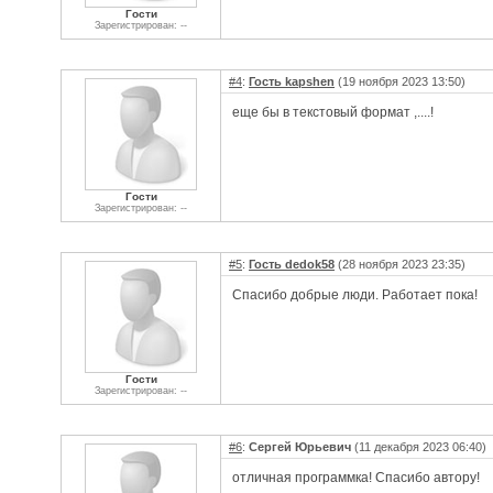
Гости
Зарегистрирован: --
#4
:
Гость kapshen
(19 ноября 2023 13:50)
еще бы в текстовый формат ,....!
Гости
Зарегистрирован: --
#5
:
Гость dedok58
(28 ноября 2023 23:35)
Спасибо добрые люди. Работает пока!
Гости
Зарегистрирован: --
#6
:
Сергей Юрьевич
(11 декабря 2023 06:40)
отличная программка! Спасибо автору!