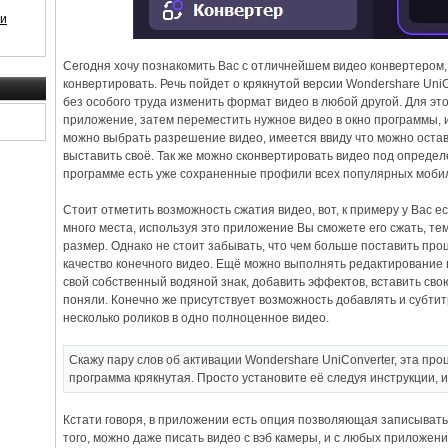
 и
Сегодня хочу познакомить Вас с отличнейшем видео конвертером,
конвертировать. Речь пойдет о крякнутой версии Wondershare Uni
без особого труда изменить формат видео в любой другой. Для эт
приложение, затем переместить нужное видео в окно программы, 
можно выбрать разрешение видео, имеется ввиду что можно остави
выставить своё. Так же можно сконвертировать видео под определе
программе есть уже сохраненные профили всех популярных мобил
Стоит отметить возможность сжатия видео, вот, к примеру у Вас е
много места, используя это приложение Вы сможете его сжать, т
размер. Однако не стоит забывать, что чем больше поставить про
качество конечного видео. Ещё можно выполнять редактирование
свой собственный водяной знак, добавить эффектов, вставить сво
поняли. Конечно же присутствует возможность добавлять и субт
несколько роликов в одно полноценное видео.
Скажу пару слов об активации Wondershare UniConverter, эта про
программа крякнутая. Просто установите её следуя инструкции, и
Кстати говоря, в приложении есть опция позволяющая записывать
того, можно даже писать видео с вэб камеры, и с любых приложени