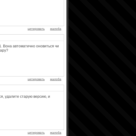
цитировать
жалоба
11. Вона автоматично оновиться чи
тару?
цитировать
жалоба
ся, удалите старую версию, и
цитировать
жалоба