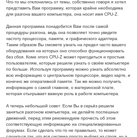
Что-то мы отклонились от темы, собственно говоря я хотел
представить Вам программу, которая крайне необходима
для разгона вашего компьютера, она носит имя CPU-Z.
Данная программа понадобится Вам после самой
процедуры разгона, ведь она позволяет точно увидите
частоту процессора, памяти, и графического адаптера.
Таким образом Вы сможете узнать на предел часто вашего
оборудования на которых оно способно функционировать
без сбоя. Коме этого CPU-Z может пригодиться и простым
пользователям, которые решили узнать о своём компьютере
по больше. Используя программу можно узнать абсолютно
всю информацию о центральном процессоре, видео карте, и
конечно же оперативной памяти. Так же можно получить
информацию о самой главном, о материнской плате,
которая отыгрывает важную роль в работе компьютера.
А теперь небольшой совет: Если Вы в серьёз решили
заняться разгоном компьютера, не делайте поспешных
движений, перед этим рекомендуем прочесть об этом
соответствующую информацию на специализированных
форумах. Если сделать что-то не правильно, то может
случиться так, что вся система просто выйдет из строя, ну а