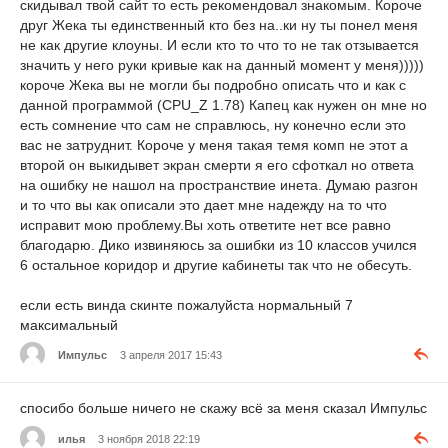
скидывал твой сайт то есть рекомендовал знакомым. Короче
друг Жека ты единственный кто без на..ки ну ты понел меня
не как другие клоуны. И если кто то что то не так отзывается
значить у него руки кривые как на данный момент у меня)))))
короче Жека вы не могли бы подробно описать что и как с
данной программой (CPU_Z 1.78) Капец как нужен он мне но
есть сомнение что сам не справлюсь, ну конечно если это
вас не затруднит. Короче у меня такая темя комп не этот а
второй он выкидывет экран смерти я его сфоткал но ответа
на ошибку не нашол на пространствие инета. Думаю разгон
и то что вы как описали это дает мне надежду на то что
исправит мою проблему.Вы хоть ответите нет все равно
благодарю. Дико извиняюсь за ошибки из 10 классов учился
6 остальное коридор и другие кабинеты так что не обесуть.
если есть винда скинте пожалуйста нормальный 7
максимальный
Импульс
3 апреля 2017 15:43
спосибо больше ничего не скажу всё за меня сказал Импульс
илья
3 ноября 2018 22:19