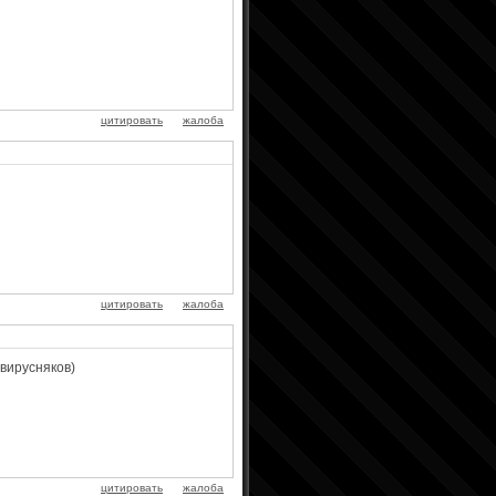
цитировать
жалоба
)
цитировать
жалоба
 вирусняков)
цитировать
жалоба