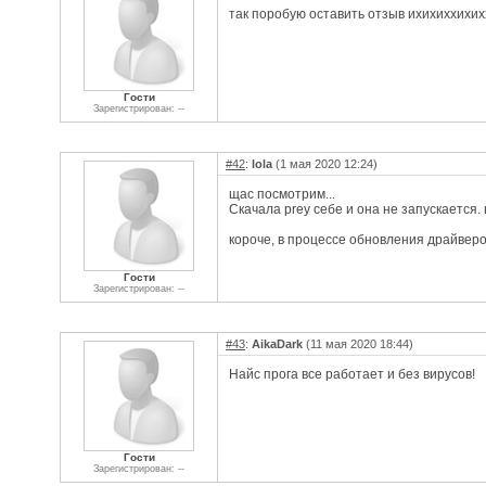
так поробую оставить отзыв ихихиххихих
Гости
Зарегистрирован: --
#42
:
lola
(1 мая 2020 12:24)
щас посмотрим...
Скачала prey себе и она не запускается.
короче, в процессе обновления драйверо
Гости
Зарегистрирован: --
#43
:
AikaDark
(11 мая 2020 18:44)
Найс прога все работает и без вирусов!
Гости
Зарегистрирован: --