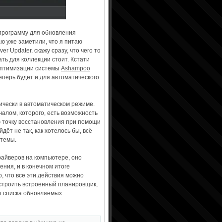
 программу для обновления
ю уже заметили, что я питаю
 Updater, скажу сразу, что чего то
ать для коллекции стоит. Кстати
я оптимизации системы
Ashampoo
Теперь будет и для автоматического
ически в автоматическом режиме.
чалом, которого, есть возможность
ю точку восстановления при помощи
дёт не так, как хотелось бы, всё
стемы.
райверов на компьютере, оно
ения, и в конечном итоге
, что все эти действия можно
астроить встроенный планировщик,
из списка обновляемых