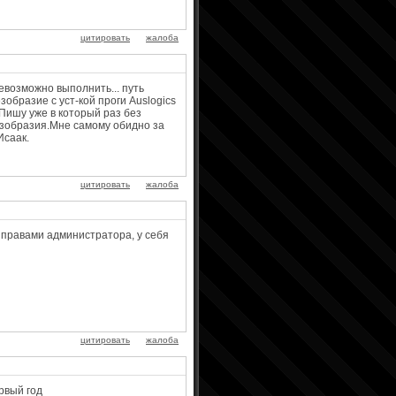
цитировать
жалоба
евозможно выполнить... путь
зобразие с уст-кой проги Auslogics
. Пишу уже в который раз без
езобразия.Мне самому обидно за
Исаак.
цитировать
жалоба
с правами администратора, у себя
цитировать
жалоба
рвый год