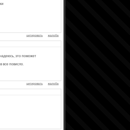
хи
цитировать
жалоба
 надеюсь, это поможет
в все повисло.
цитировать
жалоба