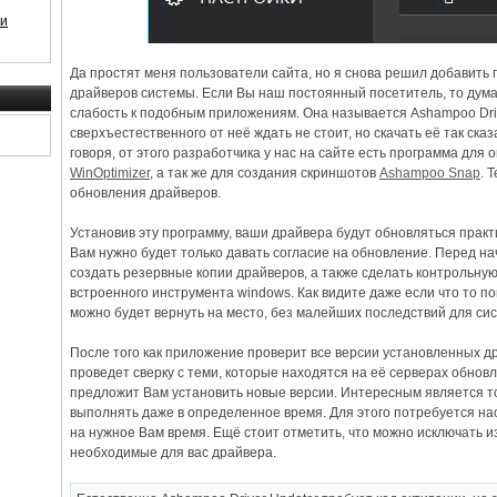
 и
Да простят меня пользователи сайта, но я снова решил добавить
драйверов системы. Если Вы наш постоянный посетитель, то дума
слабость к подобным приложениям. Она называется Ashampoo Driver
сверхъестественного от неё ждать не стоит, но скачать её так сказ
говоря, от этого разработчика у нас на сайте есть программа дл
WinOptimizer
, а так же для создания скриншотов
Ashampoo Snap
. 
обновления драйверов.
Установив эту программу, ваши драйвера будут обновляться практ
Вам нужно будет только давать согласие на обновление. Перед на
создать резервные копии драйверов, а также сделать контрольну
встроенного инструмента windows. Как видите даже если что то пой
можно будет вернуть на место, без малейших последствий для си
После того как приложение проверит все версии установленных д
проведет сверку с теми, которые находятся на её серверах обновл
предложит Вам установить новые версии. Интересным является то
выполнять даже в определенное время. Для этого потребуется н
на нужное Вам время. Ещё стоит отметить, что можно исключать 
необходимые для вас драйвера.