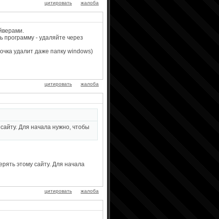
цитировать
жалоба
йверами.
ь программу - удаляйте через
очка удалит даже папку windows)
цитировать
жалоба
сайту. Для начала нужно, чтобы
ерять этому сайту. Для начала
цитировать
жалоба