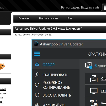
иск
Регистрация
/
Вход на сайт
Главная
Написать нам
Rss
Ashampoo Driver Updater 2.6.2 + код (активация)
автор:
Jenya
(7-07-2026, 19:33)
ючом
ивация
зии
.89