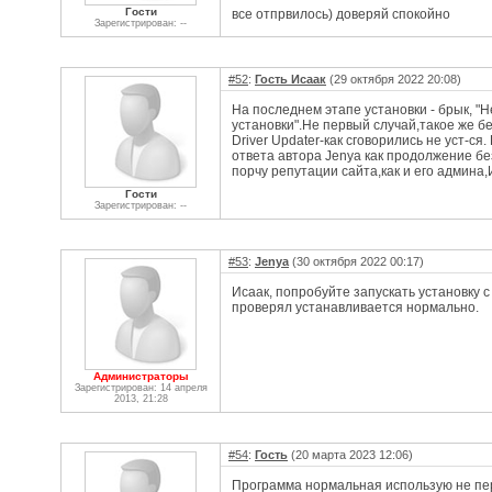
Гости
все отпрвилось) доверяй спокойно
Зарегистрирован: --
#52
:
Гость Исаак
(29 октября 2022 20:08)
На последнем этапе установки - брык, "Н
установки".Не первый случай,такое же бе
Driver Updater-как сговорились не уст-ся
ответа автора Jenya как продолжение б
порчу репутации сайта,как и его админа,
Гости
Зарегистрирован: --
#53
:
Jenya
(30 октября 2022 00:17)
Исаак, попробуйте запускать установку 
проверял устанавливается нормально.
Администраторы
Зарегистрирован: 14 апреля
2013, 21:28
#54
:
Гость
(20 марта 2023 12:06)
Программа нормальная использую не пе