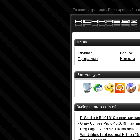
Главная страница
/
Расширенный по
Меню
Главная
Разное
Программы
Новости
Рекомендуем
Выбор пользователей
-
R-Studio 9.5.191810 с вшитым кл
-
Glary Utilities Pro 6.45.0.49 + акт
-
Reg Organizer 9.93 + ключ лицен
-
WinUtilities Professional Edition 15