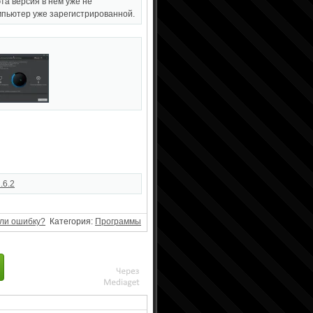
та версия в нём уже не
омпьютер уже зарегистрированной.
.6.2
ли ошибку?
Категория:
Программы