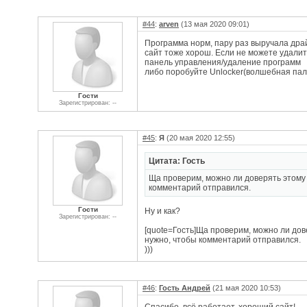
#44
:
arven
(13 мая 2020 09:01)
Программа норм, пару раз выручала дра
сайт тоже хорош. Если не можете удалит
панель управления/удаление программ
либо поробуйте Unlocker(волшебная пал
Гости
Зарегистрирован: --
#45
:
Я
(20 мая 2020 12:55)
Цитата: Гость
Ща проверим, можно ли доверять этому 
комментарий отправился.
Гости
Ну и как?
Зарегистрирован: --
[quote=Гость]Ща проверим, можно ли дов
нужно, чтобы комментарий отправился.
)))
#46
:
Гость Андрей
(21 мая 2020 10:53)