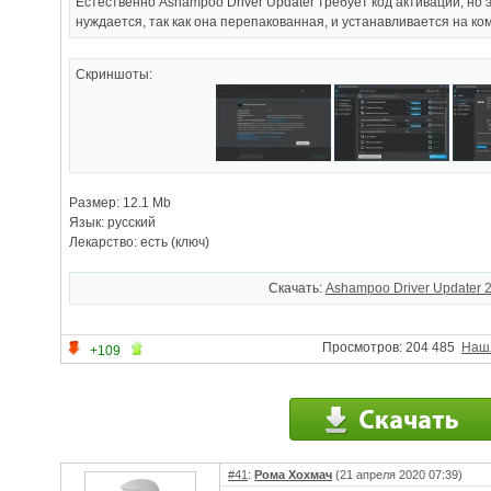
Естественно Ashampoo Driver Updater требует код активации, но э
нуждается, так как она перепакованная, и устанавливается на к
Скриншоты:
Размер: 12.1 Mb
Язык: русский
Лекарство: есть (ключ)
Скачать:
Ashampoo Driver Updater 2
Просмотров: 204 485
Наш
+109
#41
:
Рома Хохмач
(21 апреля 2020 07:39)