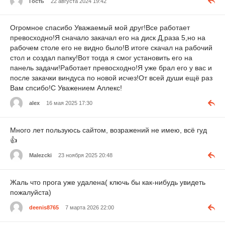
Гость
22 августа 2024 19:42
Огромное спасибо Уважаемый мой друг!Все работает
превосходно!Я сначало закачал его на диск Д,раза 5,но на
рабочем столе его не видно было!В итоге скачал на рабочий
стол и создал папку!Вот тогда я смог установить его на
панель задачи!Работает превосходно!Я уже брал его у вас и
после закачки виндуса по новой исчез!От всей души ещё раз
Вам спсибо!С Уважением Аллекс!
alex
16 мая 2025 17:30
Много лет пользуюсь сайтом, возражений не имею, всё гуд
👍
Malezcki
23 ноября 2025 20:48
Жаль что прога уже удалена( ключь бы как-нибудь увидеть
пожалуйста)
deenis8765
7 марта 2026 22:00