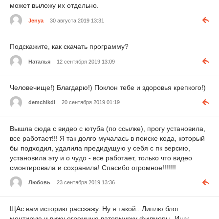
может выложу их отдельно.
Jenya
30 августа 2019 13:31
Подскажите, как скачать программу?
Наталья
12 сентября 2019 13:09
Человечище!) Благдарю!) Поклон тебе и здоровья крепкого!)
demchikdi
20 сентября 2019 01:19
Вышла сюда с видео с ютуба (по ссылке), прогу установила,
все работает!!! Я так долго мучалась в поиске кода, который
бы подходил, удалила предидущую у себя с пк версию,
установила эту и о чудо - все работает, только что видео
смонтировала и сохранила! Спасибо огромное!!!!!!!
Любовь
23 сентября 2019 13:36
ЩАс вам историю расскажу. Ну я такой.. Липлю блог
монтирую и вижу огромную ватермурку филморы. Ищу