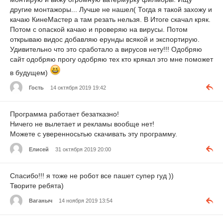
другие монтажоры... Лучше не нашел( Тогда я такой захожу и
качаю КинеМастер а там резать нельзя. В Итоге скачал кряк.
Потом с опаской качаю и проверяю на вирусы. Потом
открываю видос добавляю ерунды всякой и экспортирую.
Удивительно что это сработало а вирусов нету!!! Одобряю
сайт одобряю прогу одобряю тех кто крякал это мне поможет
в будущем)
Гость
14 октября 2019 19:42
Программа работает безатказно!
Ничего не вылетает и рекламы вообще нет!
Можете с уверенносьтью скачивать эту программу.
Елисей
31 октября 2019 20:00
Спасибо!!! я тоже не робот все пашет супер гуд ))
Творите ребята)
Ваганыч
14 ноября 2019 13:54