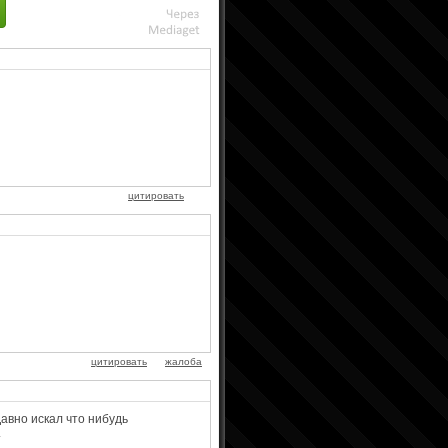
цитировать
цитировать
жалоба
авно искал что нибудь
.