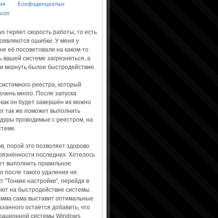
s теряет скорость работы, то есть
оявляются ошибки. У меня у
мне её посоветовали на каком-то
 вашей системе загрязняться, а
 и вернуть былое быстродействие.
системного реестра, который
очень много. После запуска
 как он будет завершён их можно
zer так же поможет выполнить
дуры проводимые с реестром, на
стеме.
в, порой это позволяет здорово
грязнённости последних. Хотелось
жет выполнить правильное
о после такого удаления не
 "Тонкие настройки", перейдя в
яют на быстродействие системы.
рамма сама выставит оптимальные
занного остаётся добавить, что
ерационной системы Windows.