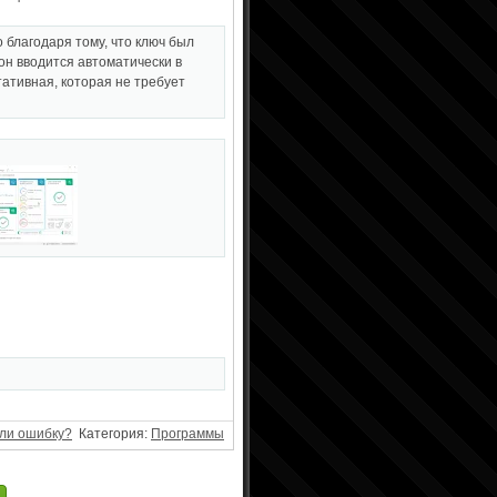
 благодаря тому, что ключ был
он вводится автоматически в
тативная, которая не требует
ли ошибку?
Категория:
Программы