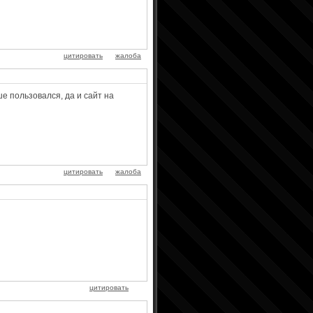
цитировать
жалоба
е пользовался, да и сайт на
цитировать
жалоба
цитировать