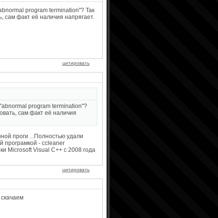
bnormal program termination"? Так
, сам факт её наличия напрягает.
цитировать
"abnormal program termination"?
овать, сам факт её наличия
нной проги ...Полностью удали
й програмкой - ccleaner
 Microsoft Visual C++ с 2008 года
цитировать
 скачаем