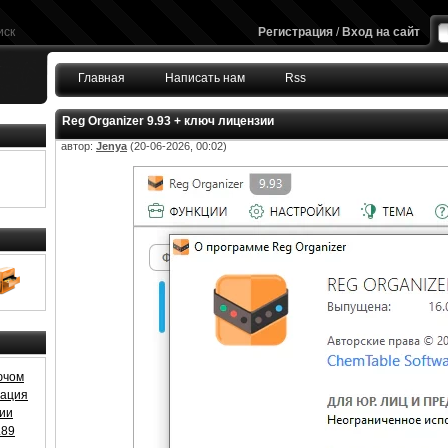
иск
Регистрация
/
Вход на сайт
Главная
Написать нам
Rss
Reg Organizer 9.93 + ключ лицензии
автор:
Jenya
(20-06-2026, 00:02)
ючом
ивация
зии
.89