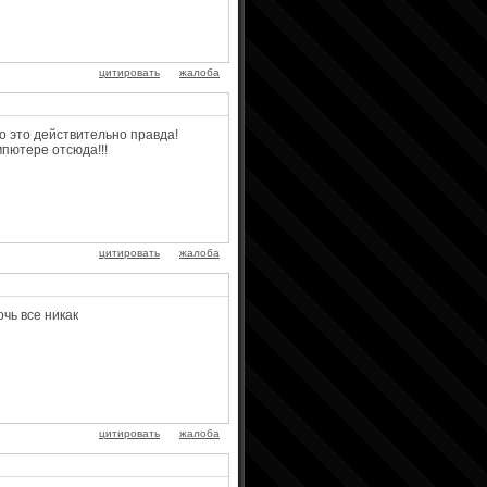
цитировать
жалоба
но это действительно правда!
пютере отсюда!!!
цитировать
жалоба
чь все никак
цитировать
жалоба