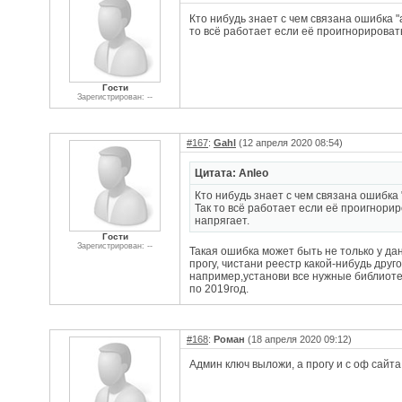
Кто нибудь знает с чем связана ошибка "a
то всё работает если её проигнорировать
Гости
Зарегистрирован: --
#167
:
Gahl
(12 апреля 2020 08:54)
Цитата: Anleo
Кто нибудь знает с чем связана ошибка 
Так то всё работает если её проигнорир
напрягает.
Гости
Зарегистрирован: --
Такая ошибка может быть не только у да
прогу, чистани реестр какой-нибудь друго
например,установи все нужные библиотеки
по 2019год.
#168
:
Роман
(18 апреля 2020 09:12)
Админ ключ выложи, а прогу и с оф сайта