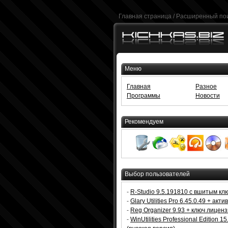
Главная страница
/
Расширенный по
Меню
Главная
Разное
Программы
Новости
Рекомендуем
Выбор пользователей
-
R-Studio 9.5.191810 с вшитым кл
-
Glary Utilities Pro 6.45.0.49 + акт
-
Reg Organizer 9.93 + ключ лицен
-
WinUtilities Professional Edition 15