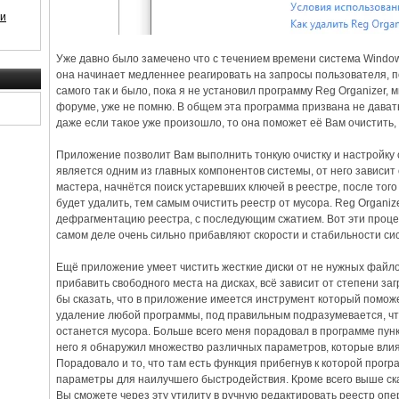
 и
Уже давно было замечено что с течением времени система Window
она начинает медленнее реагировать на запросы пользователя, п
самого так и было, пока я не установил программу Reg Organizer, 
форуме, уже не помню. В общем эта программа призвана не давать
даже если такое уже произошло, то она поможет её Вам очистить,
Приложение позволит Вам выполнить тонкую очистку и настройку 
является одним из главных компонентов системы, от него зависит 
мастера, начнётся поиск устаревших ключей в реестре, после того
будет удалить, тем самым очистить реестр от мусора. Reg Organi
дефрагментацию реестра, с последующим сжатием. Вот эти проце
самом деле очень сильно прибавляют скорости и стабильности си
Ещё приложение умеет чистить жесткие диски от не нужных файло
прибавить свободного места на дисках, всё зависит от степени за
бы сказать, что в приложение имеется инструмент который помо
удаление любой программы, под правильным подразумевается, чт
останется мусора. Больше всего меня порадовал в программе пункт
него я обнаружил множество различных параметров, которые вли
Порадовало и то, что там есть функция прибегнув к которой прог
параметры для наилучшего быстродействия. Кроме всего выше ска
Вы сможете через эту утилиту в ручную редактировать реестр оп