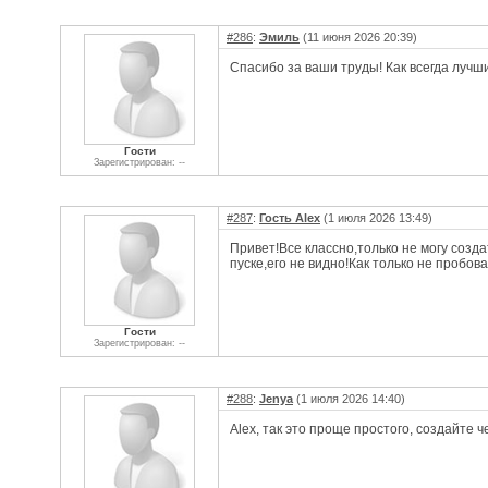
#286
:
Эмиль
(11 июня 2026 20:39)
Спасибо за ваши труды! Как всегда лучши
Гости
Зарегистрирован: --
#287
:
Гость Alex
(1 июля 2026 13:49)
Привет!Все классно,только не могу созда
пуске,его не видно!Как только не пробо
Гости
Зарегистрирован: --
#288
:
Jenya
(1 июля 2026 14:40)
Alex, так это проще простого, создайте 