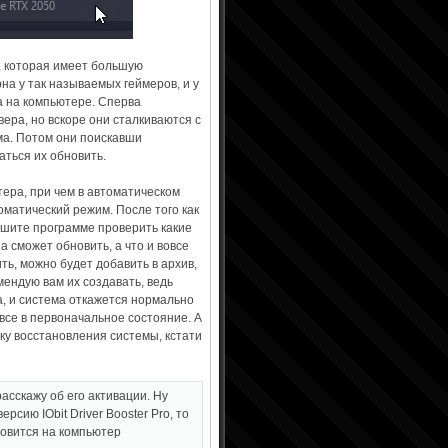
o, которая имеет большую
на у так называемых геймеров, и у
а на компьютере. Сперва
ера, но вскоре они сталкиваются с
мма. Потом они поискавши
аться их обновить.
ера, при чем в автоматическом
оматический режим. После того как
ешите программе проверить какие
а сможет обновить, а что и вовсе
ть, можно будет добавить в архив,
ендую вам их создавать, ведь
а, и система откажется нормально
все в первоначальное состояние. А
ку восстановления системы, кстати
асскажу об его активации. Ну
рсию IObit Driver Booster Pro, то
новится на компьютер