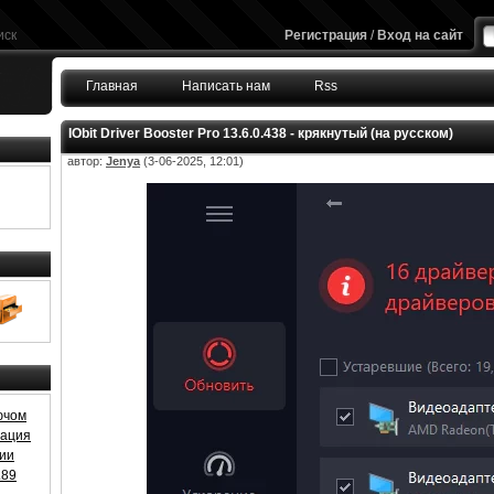
иск
Регистрация
/
Вход на сайт
Главная
Написать нам
Rss
IObit Driver Booster Pro 13.6.0.438 - крякнутый (на русском)
автор:
Jenya
(3-06-2025, 12:01)
ючом
ивация
зии
.89