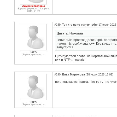
Администраторы
Зарегистрирован: 14 апреля
2013, 21:28
#289
:
Тот кто явно умнее тебя
(17 июля 2026 
Цитата: Николай
Гениально просто! Делать кряк програм
нужен microsoft visual c++. Кто качает на
запустится.
Гости
Зарегистрирован: --
Цитирую твои слова, на нормальной винд
c++ и NTFramework
#290
:
Вика Миронова
(28 июля 2026 18:01)
не открывается папка. Что то тут не чис
Гости
Зарегистрирован: --