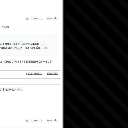
цитировать
жалоба
14:59)
мы для скачивания дров, где
 чистую винду - не качайте, не
е, сразу устанавливается visual
цитировать
жалоба
то. Намудрили.
цитировать
жалоба