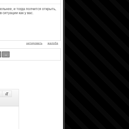
ельнее, и тогда полчится открыть,
 ситуации как у вас.
цитировать
жалоба
→