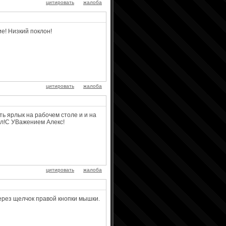
цитировать
жалоба
е! Низкий поклон!
цитировать
жалоба
ть ярлык на рабочем столе и и на
вал!С УВажением Алекс!
цитировать
жалоба
через щелчок правой кнопки мышки.