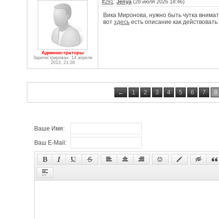
#291
:
Jenya
(28 июля 2026 18:46)
Вика Миронова, нужно быть чутка внимат
вот
здесь
есть описание как действовать в
Администраторы
Зарегистрирован: 14 апреля
2013, 21:28
←
1
2
3
4
5
6
7
8
Ваше Имя:
Ваш E-Mail: