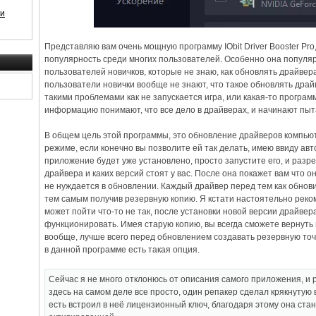
 и
Представляю вам очень мощную программу IObit Driver Booster Pr
популярность среди многих пользователей. Особенно она популяр
пользователей новичков, которые не знаю, как обновлять драйвер
пользователи новички вообще не знают, что такое обновлять драйв
такими проблемами как не запускается игра, или какая-то програ
информацию понимают, что все дело в драйверах, и начинают пыт
В общем цель этой программы, это обновление драйверов компьют
режиме, если конечно вы позволите ей так делать, имею ввиду авт
приложение будет уже установлено, просто запустите его, и разр
драйвера и каких версий стоят у вас. После она покажет вам что он
не нуждается в обновлении. Каждый драйвер перед тем как обнови
тем самым получив резервную копию. Я кстати настоятельно реком
может пойти что-то не так, после установки новой версии драйвер
функционировать. Имея старую копию, вы всегда сможете вернуть 
вообще, лучше всего перед обновлением создавать резервную точ
в данной программе есть такая опция.
Сейчас я не много отклонюсь от описания самого приложения, и р
здесь на самом деле все просто, один репакер сделал крякнутую ве
есть встроил в неё лицензионный ключ, благодаря этому она ста