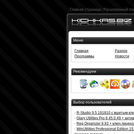
Главная страница
/
Расширенный по
Меню
Главная
Разное
Программы
Новости
Рекомендуем
Выбор пользователей
-
R-Studio 9.5.191810 с вшитым кл
-
Glary Utilities Pro 6.45.0.49 + акт
-
Reg Organizer 9.93 + ключ лицен
-
WinUtilities Professional Edition 15