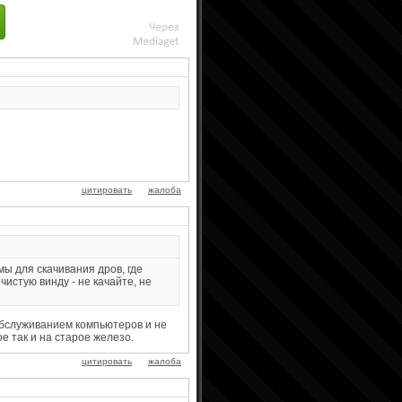
цитировать
жалоба
мы для скачивания дров, где
 чистую винду - не качайте, не
 обслуживанием компьютеров и не
ое так и на старое железо.
цитировать
жалоба