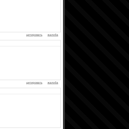
цитировать
жалоба
цитировать
жалоба