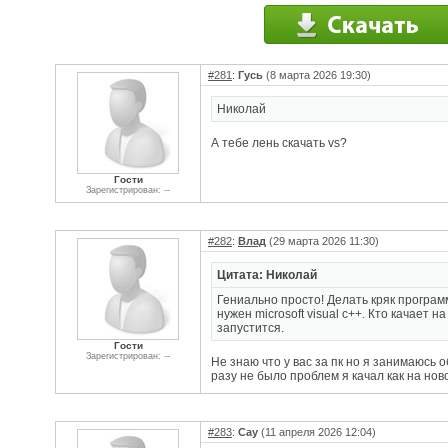
#281
:
Гусь
(8 марта 2026 19:30)
Николай
А тебе лень скачать vs?
Гости
Зарегистрирован: --
#282
:
Влад
(29 марта 2026 11:30)
Цитата: Николай
Гениально просто! Делать кряк програм
нужен microsoft visual c++. Кто качает на
запустится.
Гости
Зарегистрирован: --
Не знаю что у вас за пк но я занимаюсь
разу не было проблем я качал как на нов
#283
:
Cay
(11 апреля 2026 12:04)