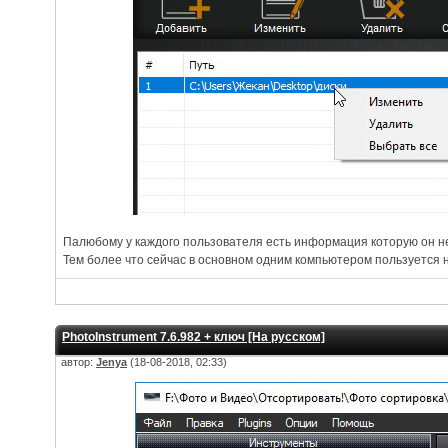
Палюбому у каждого пользователя есть информация которую он не
Тем более что сейчас в основном одним компьютером пользуется 
PhotoInstrument 7.6.982 + ключ [На русском]
автор:
Jenya
(18-08-2018, 02:33)