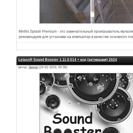
Mirillis Splash Premium - это замечательный проигрыватель муль
рекомендуем для установки на компьютер в качестве основного пл
Letasoft Sound Booster 1.11.0.514 + код (активация) 2024
автор:
Jenya
(24-02-2019, 00:36)