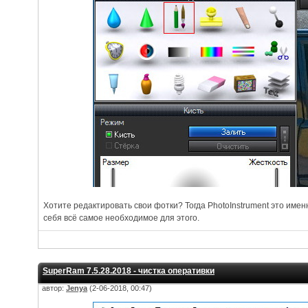
Хотите редактировать свои фотки? Тогда PhotoInstrument это именн
себя всё самое необходимое для этого.
SuperRam 7.5.28.2018 - чистка оперативки
автор:
Jenya
(2-06-2018, 00:47)