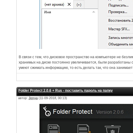
В связи с тем, что дисковое пространство на компьютере не безл
хранимых на диске постоянно увеличивается, были разработаны
умеют сжимать информацию, то есть делать так, что она занимает
Folder Protect 2.0.6 + Rus - поставить пароль на папку
автор:
Jenya
(11-09-2018, 00:13)