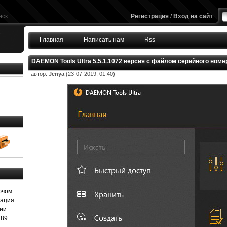
иск
Регистрация
/
Вход на сайт
Главная
Написать нам
Rss
DAEMON Tools Ultra 5.5.1.1072 версия с файлом серийного номе
автор:
Jenya
(23-07-2019, 01:40)
ючом
ивация
зии
.89