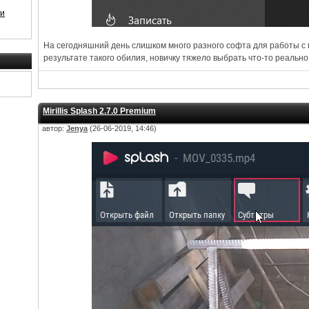
 и
На сегодняшний день слишком много разного софта для работы с
результате такого обилия, новичку тяжело выбрать что-то реальн
Mirillis Splash 2.7.0 Premium
автор:
Jenya
(26-06-2019, 14:46)