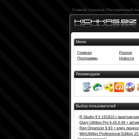
Главная страница
/
Расширенный по
Меню
Главная
Разное
Программы
Новости
Рекомендуем
Выбор пользователей
-
R-Studio 9.5.191810 с вшитым кл
-
Glary Utilities Pro 6.45.0.49 + акт
-
Reg Organizer 9.93 + ключ лицен
-
WinUtilities Professional Edition 15