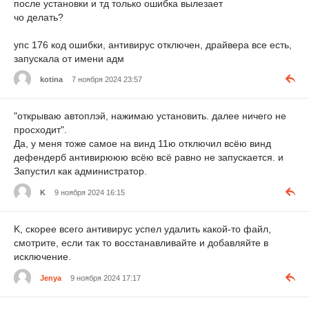
после установки и тд только ошибка вылезает
чо делать?
упс 176 код ошибки, антивирус отключен, драйвера все есть,
запускала от имени адм
kotina
7 ноября 2024 23:57
"открываю автоплэй, нажимаю установить. далее ничего не
просходит".
Да, у меня тоже самое на винд 11ю отключил всёю винд
дефендерб антивирююю всёю всё равно не запускается. и
Запустил как администратор.
K
9 ноября 2024 16:15
K, скорее всего антивирус успел удалить какой-то файл,
смотрите, если так то восстанавливайте и добавляйте в
исключение.
Jenya
9 ноября 2024 17:17