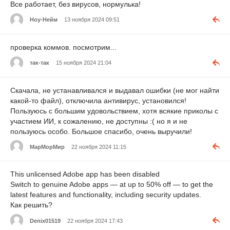
Все работает, без вирусов, нормулька!
Ноу-Нейм
13 ноября 2024 09:51
проверка коммов. посмотрим...
так-так
15 ноября 2024 21:04
Скачала, не устанавливался и выдавал ошибки (не мог найти
какой-то файл), отключила антивирус, установился!
Пользуюсь с большим удовольствием, хотя всякие приколы с
участием ИИ, к сожалению, не доступны :( но я и не
пользуюсь особо. Большое спасибо, очень выручили!
МарМорМир
22 ноября 2024 11:15
This unlicensed Adobe app has been disabled
Switch to genuine Adobe apps — at up to 50% off — to get the
latest features and functionality, including security updates.
Как решить?
Denix01519
22 ноября 2024 17:43