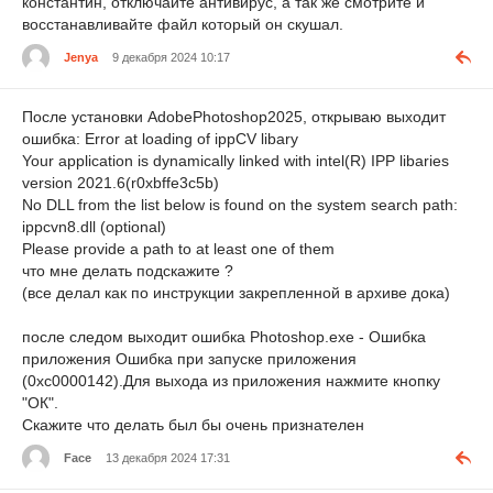
константин, отключайте антивирус, а так же смотрите и
восстанавливайте файл который он скушал.
Jenya
9 декабря 2024 10:17
После установки AdobePhotoshop2025, открываю выходит
ошибка: Error at loading of ippCV libary
Your application is dynamically linked with intel(R) IPP libaries
version 2021.6(r0xbffe3c5b)
No DLL from the list below is found on the system search path:
ippcvn8.dll (optional)
Please provide a path to at least one of them
что мне делать подскажите ?
(все делал как по инструкции закрепленной в архиве дока)
после следом выходит ошибка Photoshop.exe - Ошибка
приложения Ошибка при запуске приложения
(0xc0000142).Для выхода из приложения нажмите кнопку
"ОК".
Скажите что делать был бы очень признателен
Face
13 декабря 2024 17:31