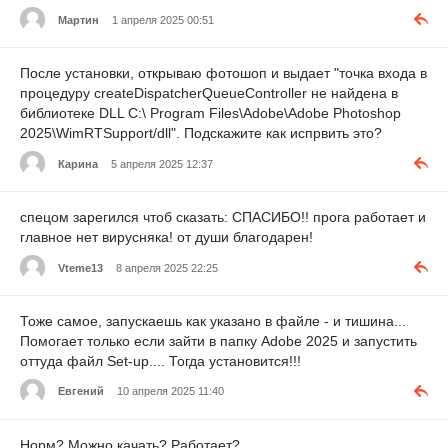
Мартин
1 апреля 2025 00:51
После установки, открываю фотошоп и выдает "точка входа в
процедуру createDispatcherQueueController не найдена в
библиотеке DLL C:\ Program Files\Adobe\Adobe Photoshop
2025\WimRTSupport/dll". Подскажите как испрвить это?
Карина
5 апреля 2025 12:37
спецом зарегился чтоб сказать: СПАСИБО!! прога работает и
главное нет вирусняка! от души благодарен!
Vteme13
8 апреля 2025 22:25
Тоже самое, запускаешь как указано в файле - и тишина...
Помогает только если зайти в папку Adobe 2025 и запустить
оттуда файл Set-up.... Тогда установится!!!
Евгений
10 апреля 2025 11:40
Норм? Можно качать? Работает?